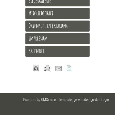
Bildergalerie
Mitgliedschaft
Datenschutzerklärung
Impressum
Kalender
Powered by
CMSimple
| Template:
ge-webdesign.de
|
Login